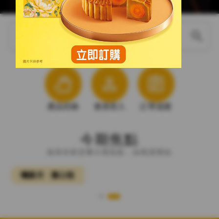
search
搜尋產品
shopping_bag_speed
person
assignment
產品目錄
會員登入
訂單追蹤
今期焦點
值得你留意嘅今期焦點，由呢度開始
嚐新月 ‧ 賞心悅